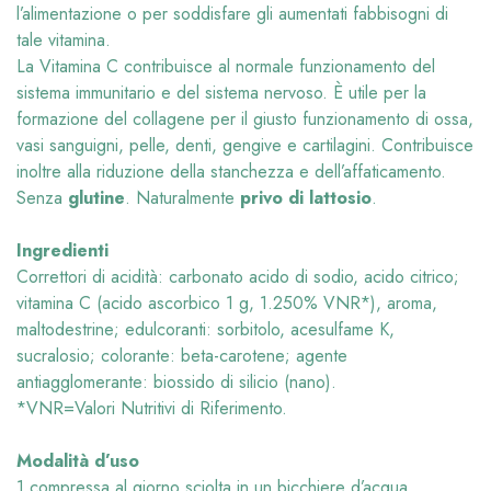
l’alimentazione o per soddisfare gli aumentati fabbisogni di
tale vitamina.
La Vitamina C contribuisce al normale funzionamento del
sistema immunitario e del sistema nervoso. È utile per la
formazione del collagene per il giusto funzionamento di ossa,
vasi sanguigni, pelle, denti, gengive e cartilagini. Contribuisce
inoltre alla riduzione della stanchezza e dell’affaticamento.
Senza
glutine
. Naturalmente
privo di lattosio
.
Ingredienti
Correttori di acidità: carbonato acido di sodio, acido citrico;
vitamina C (acido ascorbico 1 g, 1.250% VNR*), aroma,
maltodestrine; edulcoranti: sorbitolo, acesulfame K,
sucralosio; colorante: beta-carotene; agente
antiagglomerante: biossido di silicio (nano).
*VNR=Valori Nutritivi di Riferimento.
Modalità d’uso
1 compressa al giorno sciolta in un bicchiere d’acqua.