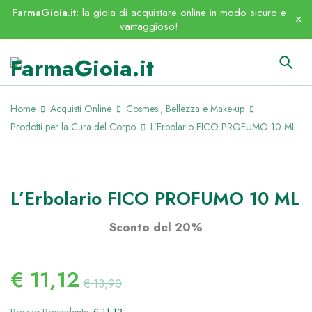
FarmaGioia.it
: la gioia di acquistare online in modo sicuro e
vantaggioso!
Home
Acquisti Online
Cosmesi, Bellezza e Make-up
Prodotti per la Cura del Corpo
L’Erbolario FICO PROFUMO 10 ML
ESAURITO
L’Erbolario FICO PROFUMO 10 ML
Sconto del 20%
€
11,12
€
13,90