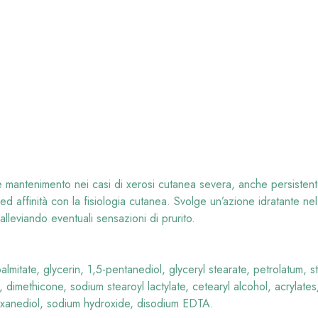
RILASTIL XEROLA
CREMA MANI
NUTRIENTE E
PROTETTIVA NU
FORMULA 30 ML
 mantenimento nei casi di xerosi cutanea severa, anche persistent
ità ed affinità con la fisiologia cutanea. Svolge un’azione idratante n
€
2,75
alleviando eventuali sensazioni di prurito.
Prezzo Precedente:
€
5,50
almitate, glycerin, 1,5-pentanediol, glyceryl stearate, petrolatum, s
 dimethicone, sodium stearoyl lactylate, cetearyl alcohol, acrylate
-hexanediol, sodium hydroxide, disodium EDTA.