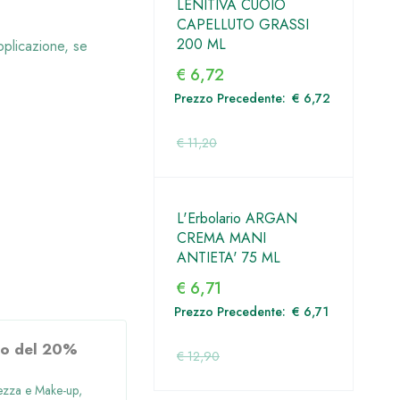
A
LENITIVA CUOIO
SUN 50+ LATT
CAPELLUTO GRASSI
FLUIDO 100 M
HI
200 ML
pplicazione, se
€
8,94
€
6,72
Prezzo Precedent
Prezzo Precedente:
€
6,72
€
10,43
€
6,72
€
11,20
€
14,90
L'Erbolario ARGAN
PRONTEX MAX
MPOO
CREMA MANI
DEFENSE SPR
ANTIETA' 75 ML
NATURAL
€
6,71
€
4,80
Prezzo Precedente:
€
6,71
Prezzo Preceden
€
7,63
to del 20%
Sconto del 40%
PROMO
PRO
€
12,90
€
10,00
ezza e Make-up
,
Cosmesi, Bellezza e Make-up
,
Cosme