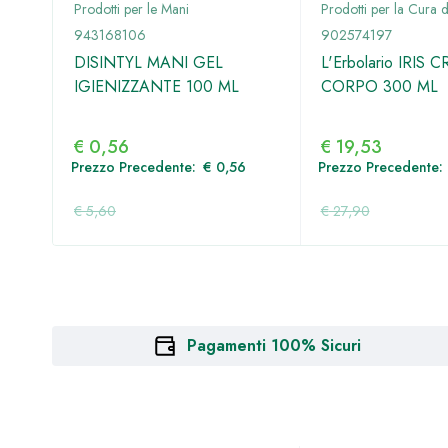
po
Prodotti per le Mani
Prodotti per la Cura 
943168106
902574197
EMA
DISINTYL MANI GEL
L'Erbolario IRIS 
IGIENIZZANTE 100 ML
CORPO 300 ML
€
0,56
€
19,53
9
Prezzo Precedente:
€
0,56
Prezzo Precedente:
€
5,60
€
27,90
Pagamenti 100% Sicuri