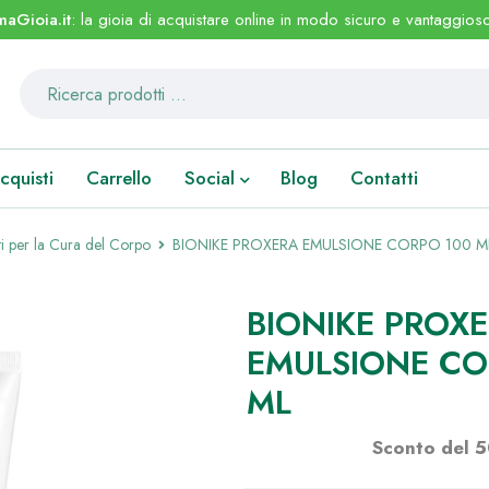
maGioia.it
: la gioia di acquistare online in modo sicuro e vantaggios
cquisti
Carrello
Social
Blog
Contatti
i per la Cura del Corpo
BIONIKE PROXERA EMULSIONE CORPO 100 M
BIONIKE PROX
EMULSIONE CO
ML
Sconto del 