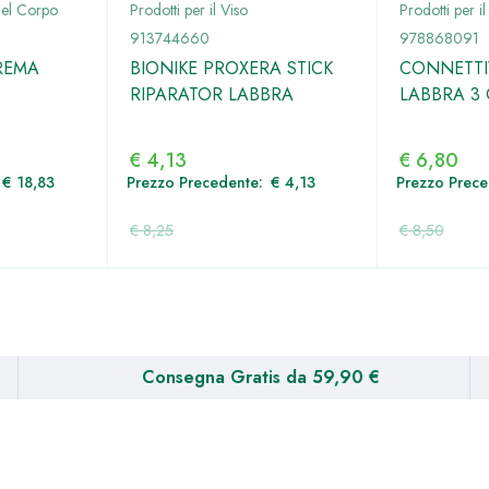
del Corpo
Prodotti per il Viso
Prodotti per il
913744660
978868091
CREMA
BIONIKE PROXERA STICK
CONNETTI
RIPARATOR LABBRA
LABBRA 3
€
4,13
€
6,80
€
18,83
Prezzo Precedente:
€
4,13
Prezzo Prec
€
8,25
€
8,50
Consegna Gratis da 59,90 €