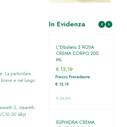
In Evidenza
CT
L'Erbolario 3 ROSA
ALTRAPELLE M
CREMA CORPO 200
CREMA MANI 
ML
GELONI 50 ML
OVA
€
15,19
€
4,90
e. La particolare
Prezzo Precedente:
Prezzo Precedent
el breve e nel lungo
€
15,19
€
4,90
€
2,75
€
24,90
€
7,90
teareth-2, steareth-
s/C10-30 alkyl
EUPHIDRA CREMA
BIONIKE DEFE