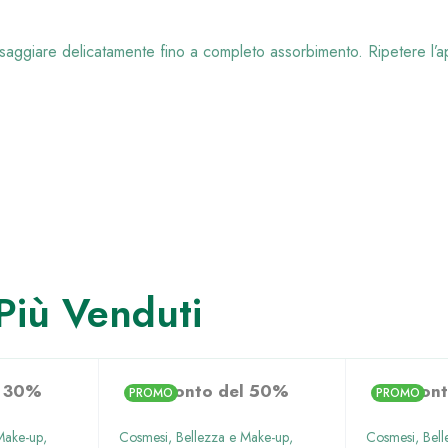
EUPHIDRA CREM
LENITIVA CUOIO
CAPELLUTO SECC
ssaggiare delicatamente fino a completo assorbimento. Ripetere l’a
200 ML
€
6,72
Prezzo Precedente:
€
11,20
EUPHIDRA SHA
ANTICADUTA
Più Venduti
RIEQUILIBRANTE
UOMO 200 ML
€
7,63
Prezzo Precedente:
l 30%
Sconto del 50%
Scon
PROMO
PROMO
Make-up
,
Cosmesi, Bellezza e Make-up
,
Cosmesi, Bell
€
10,90