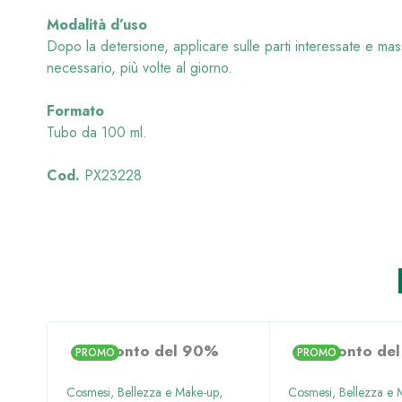
Modalità d’uso
Dopo la detersione, applicare sulle parti interessate e ma
necessario, più volte al giorno.
Formato
Tubo da 100 ml.
Cod.
PX23228
Sconto del 90%
Sconto de
PROMO
PROMO
,
Cosmesi, Bellezza e Make-up
,
Cosmesi, Bellezza e 