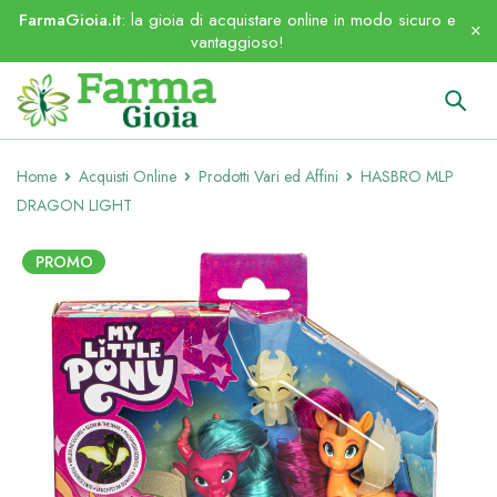
FarmaGioia.it
: la gioia di acquistare online in modo sicuro e
vantaggioso!
Home
Acquisti Online
Prodotti Vari ed Affini
HASBRO MLP
DRAGON LIGHT
PROMO