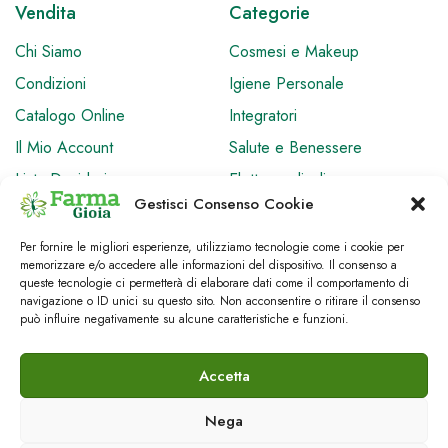
Vendita
Categorie
Chi Siamo
Cosmesi e Makeup
Condizioni
Igiene Personale
Catalogo Online
Integratori
Il Mio Account
Salute e Benessere
Lista Desideri
Elettromedicali
Gestisci Consenso Cookie
Cookie Policy
Privacy Policy
Per fornire le migliori esperienze, utilizziamo tecnologie come i cookie per
memorizzare e/o accedere alle informazioni del dispositivo. Il consenso a
queste tecnologie ci permetterà di elaborare dati come il comportamento di
navigazione o ID unici su questo sito. Non acconsentire o ritirare il consenso
può influire negativamente su alcune caratteristiche e funzioni.
© FarmaGioia.it, Benessere Natura Parafarmacia, p.iva
03505670830
Accetta
Via Cristoforo Colombo 54, 98066 Patti (ME)
Sviluppato da Romano Santi Divisione Tecnologica
Nega