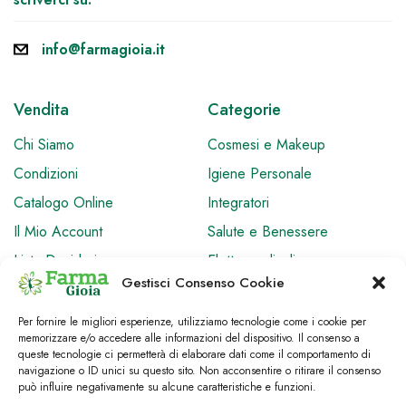
info@farmagioia.it
Vendita
Categorie
Chi Siamo
Cosmesi e Makeup
Condizioni
Igiene Personale
Catalogo Online
Integratori
Il Mio Account
Salute e Benessere
Lista Desideri
Elettromedicali
Gestisci Consenso Cookie
Cookie Policy
Privacy Policy
Per fornire le migliori esperienze, utilizziamo tecnologie come i cookie per
memorizzare e/o accedere alle informazioni del dispositivo. Il consenso a
queste tecnologie ci permetterà di elaborare dati come il comportamento di
navigazione o ID unici su questo sito. Non acconsentire o ritirare il consenso
può influire negativamente su alcune caratteristiche e funzioni.
© FarmaGioia.it, Benessere Natura Parafarmacia, p.iva