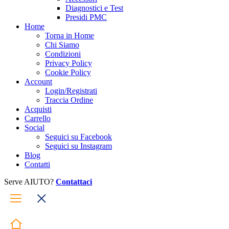
Diagnostici e Test
Presidi PMC
Home
Torna in Home
Chi Siamo
Condizioni
Privacy Policy
Cookie Policy
Account
Login/Registrati
Traccia Ordine
Acquisti
Carrello
Social
Seguici su Facebook
Seguici su Instagram
Blog
Contatti
Serve AIUTO?
Contattaci