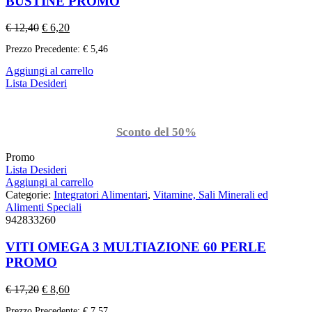
BUSTINE PROMO
€
12,40
€
6,20
Prezzo Precedente:
€
5,46
Aggiungi al carrello
Lista Desideri
Sconto del 50%
Promo
Lista Desideri
Aggiungi al carrello
Categorie:
Integratori Alimentari
,
Vitamine, Sali Minerali ed
Alimenti Speciali
942833260
VITI OMEGA 3 MULTIAZIONE 60 PERLE
PROMO
€
17,20
€
8,60
Prezzo Precedente:
€
7,57