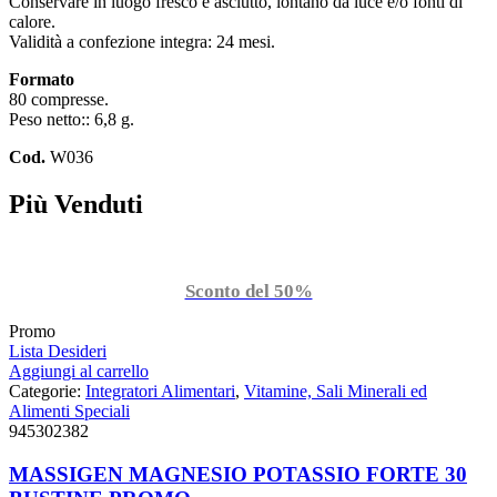
Conservare in luogo fresco e asciutto, lontano da luce e/o fonti di
calore.
Validità a confezione integra: 24 mesi.
Formato
80 compresse.
Peso netto:: 6,8 g.
Cod.
W036
Più Venduti
Sconto del 50%
Promo
Lista Desideri
Aggiungi al carrello
Categorie:
Integratori Alimentari
,
Vitamine, Sali Minerali ed
Alimenti Speciali
945302382
MASSIGEN MAGNESIO POTASSIO FORTE 30