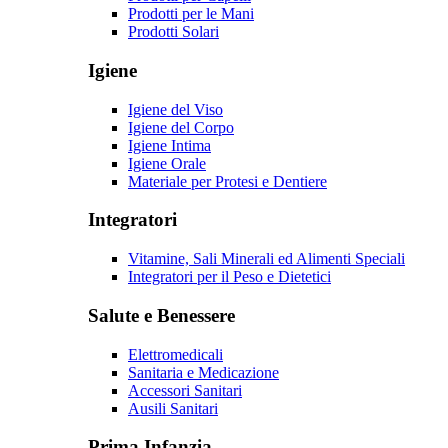
Prodotti per le Mani
Prodotti Solari
Igiene
Igiene del Viso
Igiene del Corpo
Igiene Intima
Igiene Orale
Materiale per Protesi e Dentiere
Integratori
Vitamine, Sali Minerali ed Alimenti Speciali
Integratori per il Peso e Dietetici
Salute e Benessere
Elettromedicali
Sanitaria e Medicazione
Accessori Sanitari
Ausili Sanitari
Prima Infanzia