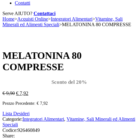
Contatti
Serve AIUTO?
Contattaci
Home
>
Acquisti Online
>
Integratori Alimentari
>
Vitamine, Sali
Minerali ed Alimenti Speciali
>
MELATONINA 80 COMPRESSE
Esaurito
MELATONINA 80
COMPRESSE
Sconto del 20%
€
9,90
€
7,92
Prezzo Precedente:
€
7,92
Lista Desideri
Categorie:
Integratori Alimentari
,
Vitamine, Sali Minerali ed Alimenti
Speciali
Codice:
926460849
Share: