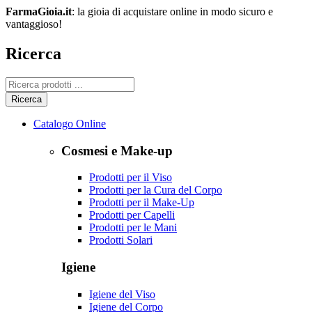
FarmaGioia.it
: la gioia di acquistare online in modo sicuro e
vantaggioso!
Ricerca
Catalogo Online
Cosmesi e Make-up
Prodotti per il Viso
Prodotti per la Cura del Corpo
Prodotti per il Make-Up
Prodotti per Capelli
Prodotti per le Mani
Prodotti Solari
Igiene
Igiene del Viso
Igiene del Corpo